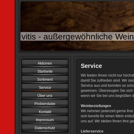
vitis - außergewöhnliche We
Aktionen
Service
Startseite
Wir bieten Ihnen nicht nur höchst
Sortiment
damit Sie zufrieden sind. Wir z
Service aus und konnten so scho
Service
gewinnen. Überzeugen Sie sich 
Über uns
wenn wir Sie bei uns begrüßen dü
Probierstube
Weinbestellungen
Wir nehmen jederzeit gerne Ihr
Kontakt
sich bereits für einen Wein ent
Impressum
uns auf. Wir stellen Ihnen Ihre 
Datenschutz
Lieferservice