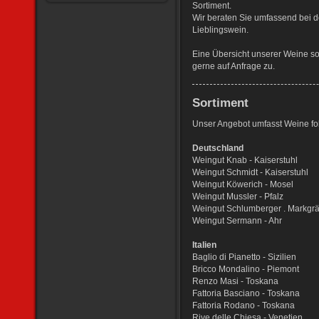
Sortiment.
Wir beraten Sie umfassend bei d
Lieblingswein.
Eine Übersicht unserer Weine so
gerne auf Anfrage zu.
Sortiment
Unser Angebot umfasst Weine fo
Deutschland
Weingut Knab - Kaiserstuhl
Weingut Schmidt - Kaiserstuhl
Weingut Köwerich - Mosel
Weingut Mussler - Pfalz
Weingut Schlumberger . Markgrä
Weingut Sermann - Ahr
Italien
Baglio di Pianetto - Sizilien
Bricco Mondalino - Piemont
Renzo Masi - Toskana
Fattoria Basciano - Toskana
Fattoria Rodano - Toskana
Rive delle Chiesa - Venetien