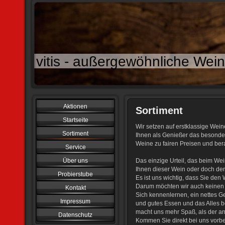
vitis - außergewöhnliche We
Aktionen
Sortiment
Startseite
Wir setzen auf erstklassige Wein
Sortiment
Ihnen als Genießer das besonder
Weine zu fairen Preisen und ber
Service
Über uns
Das einzige Urteil, das beim Wein
Ihnen dieser Wein oder doch der
Probierstube
Es ist uns wichtig, dass Sie de
Darum möchten wir auch keinen 
Kontakt
Sich kennenlernen, ein nettes 
Impressum
und gutes Essen und das Alles b
macht uns mehr Spaß, als der an
Datenschutz
Kommen Sie direkt bei uns vorb