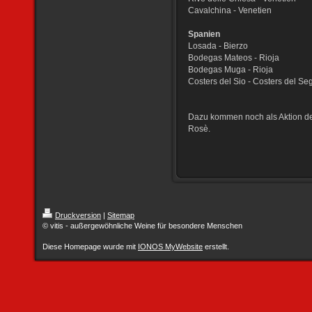
Cavalchina - Venetien
Spanien
Losada - Bierzo
Bodegas Mateos - Rioja
Bodegas Muga - Rioja
Costers del Sio - Costers del Se
Dazu kommen noch als Aktion de
Rosè.
Druckversion
|
Sitemap
© vitis - außergewöhnliche Weine für besondere Menschen
Diese Homepage wurde mit
IONOS MyWebsite
erstellt.